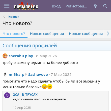
Вход
Регистрация
Главная
Что нового?
Что нового?
Новые сообщения
Новые сообщения пр
Сообщения профилей
sherahu play
6 Мар 2026
требую замену админа на более доброго
m
mi5ha_p
Sashavovo
7 Мар 2025
i
помогите что надо сделать чтобы были все эмоции у
5
меня только базовые
h
OCA__B_TPYCAX
a
O
надо скачать имоции в интернете
_
p
12 Апр 2025
н