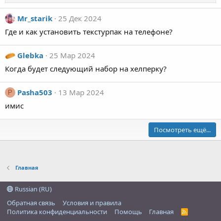
а
Mr_starik
25 Дек 2024
п
и
Где и как установить текстурпак на телефоне?
с
а
Glebka
25 Мар 2024
л
Когда будет следующий набор на хелперку?
(
а
Pasha503
13 Мар 2024
)
P
в
имис
п
р
Посмотреть ещё...
о
ф
и
л
Главная
е
S
Russian (RU)
a
Обратная связь
Условия и правила
s
Политика конфиденциальности
Помощь
Главная
R
h
S